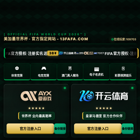
Menu
网站首页
关于我们
产品中心
新闻中心
联系方式
火博平台
加入收藏