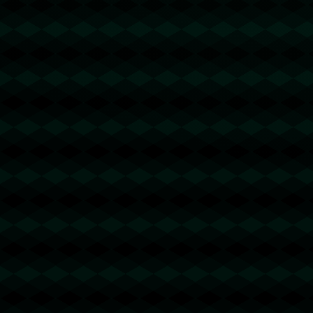
对于曼城来说，获取科瓦契奇是其**加强中场控制力**的一个关键举措。曼城主帅
球队提供了更多战术选择。
### 切尔西的转会策略
从切尔西的角度来看，出售科瓦契奇可能是为了**平衡球队财政**和推动年轻球员
力。
### 转会对英超格局的可能影响
科瓦契奇转会曼城可能对英超格局产生潜在的影响。曼城本身就是英超的豪强之一，
力，或许能够在不久的将来再次对冠军发起有力挑战。