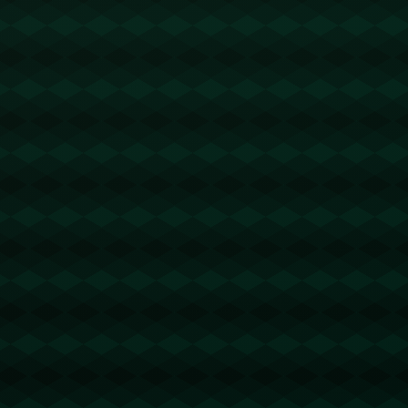
城，此消息引发了足球界的广泛关注。这一转会不仅影响球队阵容，还可能改变英超的竞
场组织能力**和冷静的比赛风格而备受赞誉。在为切尔西效力的几年中，他成为球队中