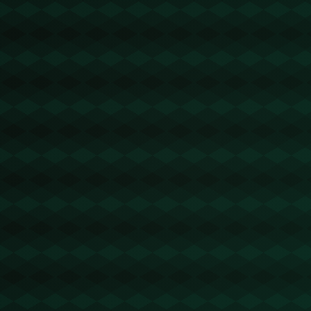
主页
>
新闻中心
新闻中心
新闻中心
公司新闻
行业资讯
新闻中心
切爾西中場科瓦契奇加盟曼城 轉會費3000萬英鎊！.
时间:2026-08-07
**切尔西中场科瓦契奇加盟曼城：转会背后的意义与影响**