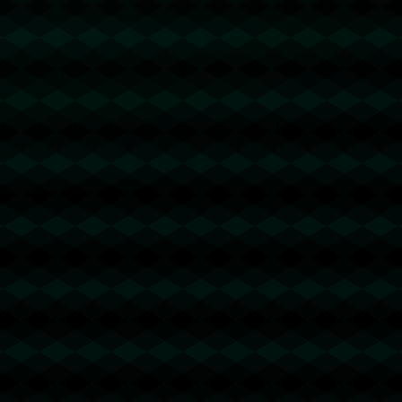
。虽然曼城已经拥有一些出色的中场球员，但科瓦契奇的加入提供了更强的深度，并为
才提供机会。同时，这也意味着切尔西可能会在其他位置上寻找新的加强点来保持竞争
正影响将在未来几个赛季内逐渐显现。如果他们成功利用此次转会收益来增添新的实