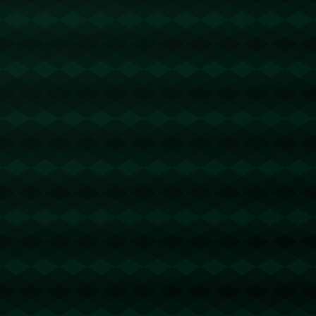
赛格局。本文将深入探讨此次转会的深层意义、对两家俱乐部的影响以及未来可能带来的
场不可或缺的一部分。随着切尔西在夏季进行阵容重组，曼城敏锐地捕捉到了这个补强中