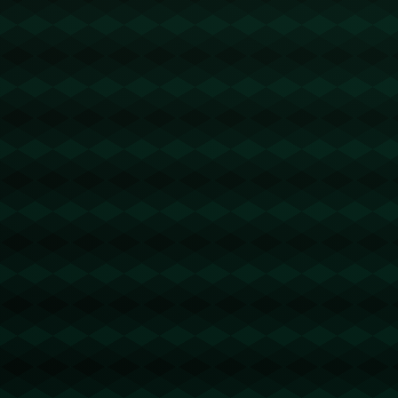
在英超转会市场中，切尔西中场球员科瓦契奇以**3000万英镑**的价格加盟曼
变化。
### 科瓦契奇转会的背景
马特奥·科瓦契奇自2018年从皇家马德里租借到切尔西以来，就因其**出色的中
场的良机。