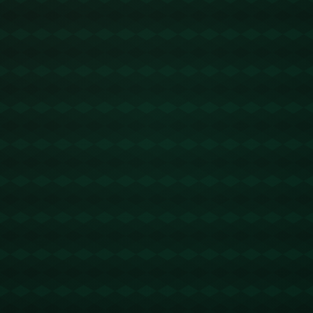
主页
>
新闻中心
新闻中心
新闻中心
公司新闻
行业资讯
新闻中心
2023女足世界杯小組賽哥斯達黎加1-3贊比亞 姆韋姆巴昆達南吉破門！銅女王歷史首
次獲杯賽勝利！.
时间:2026-08-08
**姆韋姆巴昆達南吉破門！贊比亞創歷史，銅女王首次世界杯小組賽告捷**
2023年女足世界杯，歷史性的一幕在小組賽階段上演。贊比亞女足以3-1戰勝哥斯達
黎加，完成了一場極具紀念意義的比賽——這是贊比亞女足在世界杯賽場上的首場勝
利。隊員姆韋姆巴和昆達南吉的進球，更是將這場勝利推向了高潮。不僅意義非凡，
贊比亞的奮戰也為非洲女足崛起注入了全新活力。