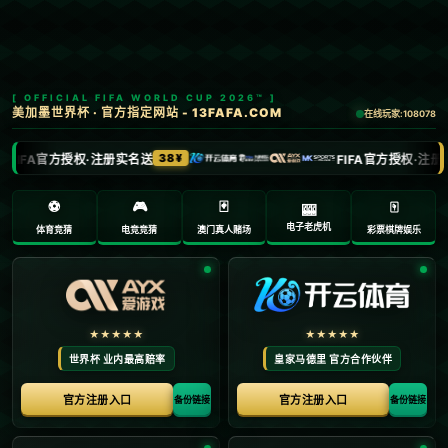
Menu
网站首页
关于我们
产品中心
新闻中心
联系方式
火博平台
加入收藏