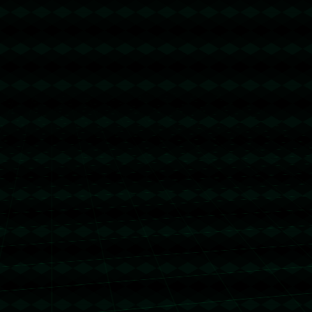
另一邊，金州勇士的傳奇控衛**克里斯·保羅**也在本場比賽中寫下歷史：他正式達成
生涯第**X次**（根據比賽年份補全詳細數據）[你可以填具體通過助攻、得分、還是
某次紀錄...]，而裡程碑背後的意義令人深思。儘管保羅早已過了巔峰期，但他依然以
穩定的組織能力和正確的場上判斷力，持續為球隊貢獻著價值。無論是經典的擋拆策
應，還是穩健的中距離投籃，這名即將年滿四十的老將仿佛依然能與聯盟最出色的後
衛一較高下。
他的突破式助攻，不僅幫助隊友解密鵜鵜經。
上一篇 : 羅馬諾：伯恩茅斯瞄準22歲小將J-阿勞霍，巴薩開價1000萬歐+再轉會分