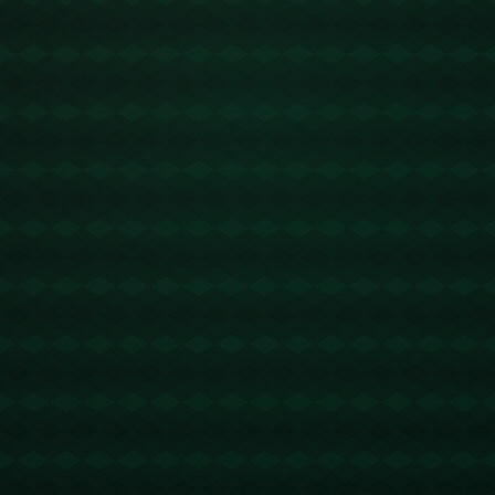
主页
>
新闻中心
新闻中心
新闻中心
公司新闻
行业资讯
新闻中心
文班回歸貢獻25分10籃板 保羅達成裏程碑 墨菲斬獲25分6籃板 馬刺擊敗鵜鶘終結三
連敗.
时间:2026-08-09
**馬刺終結三連敗！文班大放異彩，保羅再創歷史，墨菲難敵強勢反擊**
在10月的一場萬眾矚目的比賽中，休賽期備受期待的**聖安東尼奧馬刺**憑藉強勢表
現，成功擊敗新奧爾良鵜鶘，終結了最近的三連敗頹勢。而這場比賽中出現了多個亮
眼數據，無論是狀元新星**維克多·文班亞馬**，還是老牌控衛**克里斯·保羅**，亦或
是鵜鶘隊的潛力核心**特雷·墨菲**，他們都以極高的水準奉獻了一場精彩絕倫的對