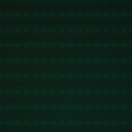
主页
>
新闻中心
新闻中心
新闻中心
公司新闻
行业资讯
新闻中心
湖人胜灰熊，独行侠连胜升至第9，西部排名30日更新.
时间:2026-08-07
**湖人胜灰熊，独行侠连胜升至第9，西部排名30日更新：战局愈发激烈，季后赛席
位鏖战进行中**