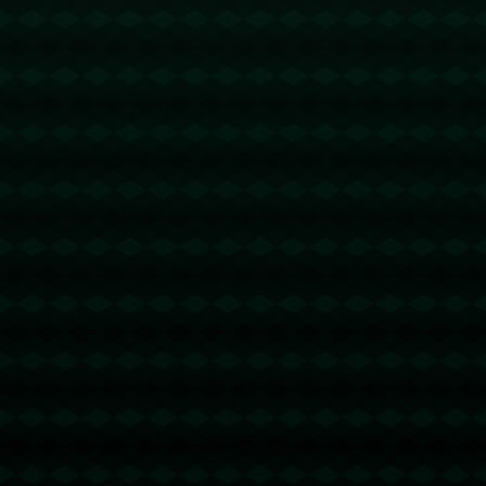
在本场比赛中，湖人队以稳定发挥战胜了灰熊队。**安东尼·戴维斯与勒布朗·詹姆斯
的“双核组合”再次扮演核心角色**，两人分别为球队贡献了超过20分的出色表现，并
主导了比赛的节奏。球队轮换阵容如小施罗德和里夫斯也发挥了不可忽视的作用，为
球队提供了重要的火力支持。