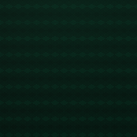
随着NBA进入赛季后半段，各队的表现愈发引人瞩目。**湖人队在与灰熊队的激战中
取得关键胜利**，这场比赛不仅彰显了他们冲击季后赛的信心，也让球队在排名上的
压力有所缓解。而独行侠队凭借连胜势头大幅提升，在西部豪强角逐中已然杀回前十
行列。这一连串变化，让西部季后赛名额之争更加扑朔迷离。在本文中，我们将详细
解析湖人、灰熊和独行侠近期的表现及其对西部排名的深远影响。