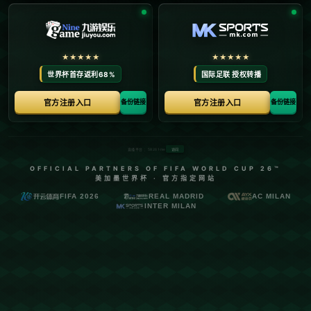
首页
关于我们
产品中心
新闻中心
联系方式