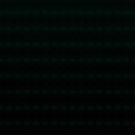
### ***中国网球的崛起：布云朝克特的意义***
近年来，中国网球发展势头强劲，从李娜的荣誉巅峰到众多新秀逐渐涌现，中国网球
一步步走向世界。而**布云朝克特晋级迈阿密站男单第二轮**的成绩，为这美好未来
再添一笔浓墨重彩。
这样的荣耀背后，是国内网球体系的逐步完善。一方面，通过地方俱乐部与国际合作