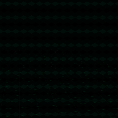
培养出的新星逐渐展现现代网球打法。另一方面，国家加大对青年选手的培养力度，
在世界级赛事中涌现更多有实力、有潜力的选手。
尤其是布云朝克特的案例说明，以亚洲选手为主的耐力型与技术型打法，正在慢慢形
成新的竞争力。这不仅为自己的职业生涯打开新篇章，也为中国网球书写了更加宏伟
的未来蓝图。