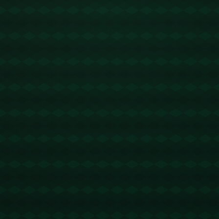
近年来，亚洲网球选手在国际赛事中的表现令人侧目。而此次**布云朝克特晋级迈阿
密站男单第二轮**，则再次让中国网球闪耀全球舞台。这场比赛，不仅证明了他的实
力，也为后续赛事蓄力铺垫。
比赛中，布云朝克特表现尤为亮眼。在面对一名世界排名70左右的对手时，他以**极
具侵略性的正手击球**和稳健的底线防守打出了多个不可思议的回球。通过精准的战
术执行，他巧妙利用对手疲惫状态，最终以2:1的比分取得胜利。这不仅是一场争
夺，更是一场智慧与技巧的交融。
---
### ***年轻力量***：布云朝克特的成长故事
布云朝克特，一个中国粉丝熟悉却充满潜力的新星。他的网球之旅始于家庭的支持，
以及对这项运动与生俱来的热爱。从青少年赛事崭露头角，到成为迈阿密站男单第二
轮的选手，他一步一个脚印地实现了自己的梦想。
特别是在赛场内外，他展现出的毅力和斗志是中国网球新生力量的缩影。而布云朝克
特的晋级不仅仅是一个人成功，更是一个国家的希望。当中国网球选手在WTA和ATP
赛事中表现出色时，公众对网球越来越感兴趣，这也激发了更多年轻人投身这项运
动。