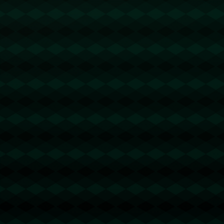
消耗对手的体力，通过磨炼来寻找突破口。在最后的几局比赛中，徐孝元成功通过几