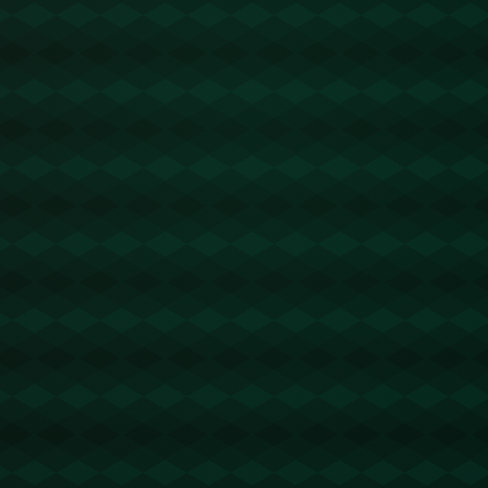
争激烈的赛场上，谁能在众多高手中脱颖而出，成为最后的胜利者，备受关注。**小组
一位极具天赋和经验丰富的选手，她的球风稳健，擅长长拉短打的战术，实现了防守反击