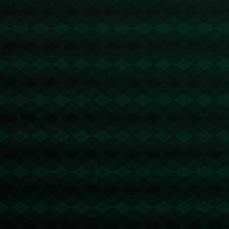
**对战情况分析**：这场比赛的一大亮点是徐孝元稳健的防守与杜凯琹快速灵动的
经验丰富，采取稳健的防守策略，以中远台坚守反击，使杜凯琹的进攻难以持续奏效
值得一提的是，**杜凯琹在第二局比赛中经过调整，尝试通过调动徐孝元的步伐来打