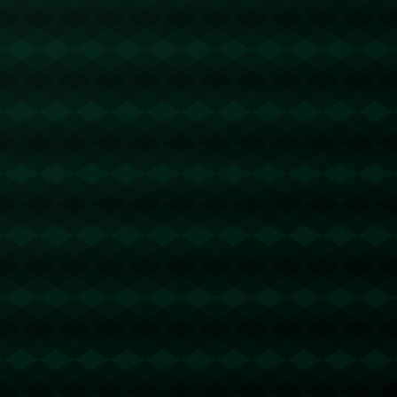
元的反手位。她的进攻节奏快，力求在比赛一开始就占据**主动权**。然而，徐孝元
徐孝元及时调整了自己的防守策略，通过预判与位置的提前卡位，逐渐稳住了局面。