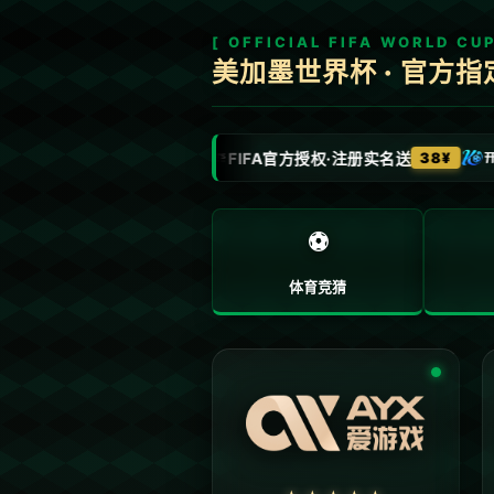
Menu
网站首页
关于我们
产品中心
新闻中心
联系方式
火博平台
加入收藏